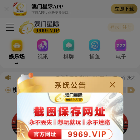
澳门星际
APP
下载APP，体验更多游戏！
登录
注册
娱乐场
视讯
棋牌
捕鱼
电子
欢迎莅临全球顶级娱乐中心！❤️一个强大，
棋牌游戏